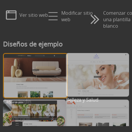
Modificar sitio
Comenzar c
Ver sitio web
web
una plantilla
blanco
Diseños de ejemplo
Belleza y Salud
Casa y Jardin